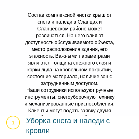
Состав комплексной чистки крыш от
снега и наледи в Сланцах и
Сланцевском районе может
различаться. На него влияют
доступность обслуживаемого объекта,
место расположения здания, его
этажность. Важными параметрами
являются толщина снежного слоя и
корки льда на кровельном покрытии,
состояние материала, наличие зон с
затрудненным доступом.
Наши сотрудники используют ручные
инструменты, снегоуборочную технику
и механизированные приспособления.
Клиенты могут подать заявку двумя
способами — в рамках абонентского
Уборка снега и наледи с
договора и в формате единоразового
кровли
запроса.