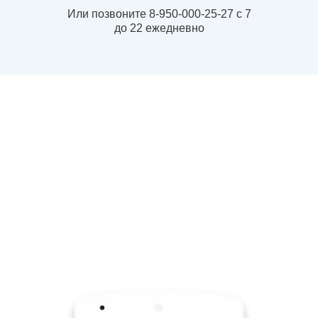
Или позвоните 8-950-000-25-27 с 7
до 22 ежедневно
Бесплатная
диагностика
Отправим вам фото с
указанием мест возможных
протечек.
Дадим рекомендации по
ремонту кровли.