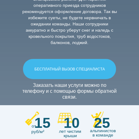
оперативного приезда сотрудников
рекомендуется оформление договора. Так вы
избежите суеты, не будете нервничать в
ожидании команды. Наши сотрудники
аккуратно и быстро уберут снег и наледь с
кровельного покрытия, труб водостоков,
балконов, лоджий.
очистка кровли от снега
чистка кровли от сн
кровли
уборка снега с кровли
уборка крыш в
кровли
очистка кровли от наледи
удаление 
очистка водостоков
промышленный альпини
БЕСПЛАТНЫЙ ВЫЗОВ СПЕЦИАЛИСТА
Заказать наши услуги можно по
телефону и с помощью формы обратной
связи.
15
10
25
от
альпинистов
лет чистим
руб/м²
в команде
крыши