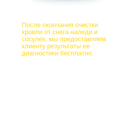
После окончания очистки
кровли от снега наледи и
сосулек, мы предоставляем
клиенту результаты ее
диагностики бесплатно.
Если специалисты найдут потенциальные
места протечек, они сделают их фото, дадут
консультацию по объему ремонта и его
примерной цене.
Когда закончится зимний сезон, наши
сотрудники смогут:
отремонтировать кровельное покрытие и
опорные конструкции;
заменить водосточные системы;