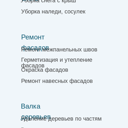
Уборка снега с крыш
Уборка наледи, сосулек
Ремонт
фасадов
Ремонт межпанельных швов
Герметизация и утепление
фасадов
Окраска фасадов
Ремонт навесных фасадов
Валка
деревьев
Удаление деревьев по частям