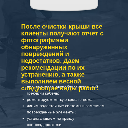
После очистки крыши все
клиенты получают отчет с
фотографиями
обнаруженных
повреждений и
недостатков. Даем
рекомендации по их
устранению, а также
выполняем весной
следующие виды работ:
прокладываем антиобледенительный
греющий кабель;
ремонтируем мягкую кровлю дома;
чиним водосточные системы и заменяем
поврежденные элементы;
устанавливаем на крышу
снегозадержатели.