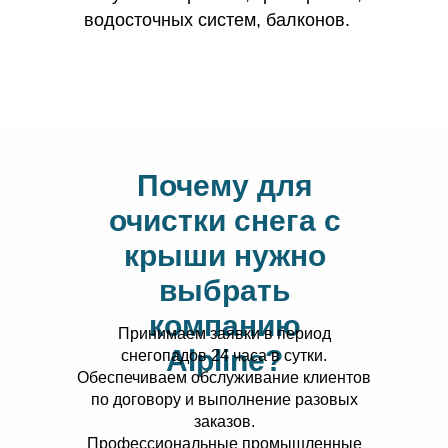
водосточных систем, балконов.
Почему для
очистки снега с
крыши нужно
выбрать
компанию
Принимаем заявки в период
Alpline?
снегопадов 24 часа в сутки.
Обеспечиваем обслуживание клиентов
по договору и выполнение разовых
заказов.
Профессиональные промышленные