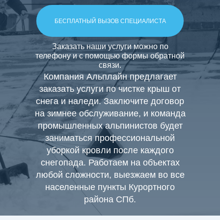
БЕСПЛАТНЫЙ ВЫЗОВ СПЕЦИАЛИСТА
Заказать наши услуги можно по
телефону и с помощью формы обратной
связи.
Компания Альплайн предлагает
заказать услуги по чистке крыш от
снега и наледи. Заключите договор
на зимнее обслуживание, и команда
промышленных альпинистов будет
очистка кровли от снега
чистка кровли от сн
заниматься профессиональной
кровли
уборка снега с кровли
уборка крыш в
кровли
очистка кровли от наледи
удаление 
уборкой кровли после каждого
очистка водостоков
промышленный альпини
снегопада. Работаем на объектах
любой сложности, выезжаем во все
населенные пункты Курортного
района СПб.