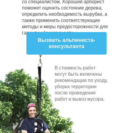
со специалистом. Хороший арборист
поможет оценить состояние дерева,
определить необходимость вырубки, а
также применить соответствующие
методы и меры предосторожности для
гарантии безопасности.
Вызвать альпиниста-
консультанта
В стоимость работ
могут быть включены
рекомендации по уходу,
уборка территории
после проведения
валка деревьев
спил деревьев
удаление дерев
работ и вывоз мусора.
деревьев
валка деревьев целиком
расчистка 
деревьев
обрезка веток деревьев
валка авари