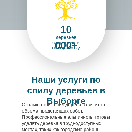
Знакомьтесь
Это наш вальщи
Денис
Владимирови
10
деревьев
000+
отправили в
переработку
Наши услуги по
спилу деревьев в
Выборге
Сколько стоит спил дерева зависит от
объема предстоящих работ.
Профессиональные альпинисты готовы
удалять деревья в труднодоступных
местах, таких как городские районы,