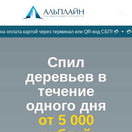
плата картой через терминал или QR-код СБП! 💳
💳 Теп
ФАСАДЫ /
ГЛАВНАЯ
ДЕРЕВЬЯ/ВАЛКА
РЕМОНТ
Спил
деревьев в
течение
одного дня
от 5 000