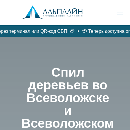
 терминал или QR-код СБП! 💳
💳 Теперь доступна оплат
ФАСАДЫ /
ГЛАВНАЯ
ДЕРЕВЬЯ/ВАЛКА
РЕМОНТ
Спил
деревьев во
Всеволожске
и
Всеволожском