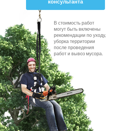
консультанта
В стоимость работ
могут быть включены
рекомендации по уходу,
уборка территории
после проведения
работ и вывоз мусора.
валка деревьев
спил деревьев
удаление дерев
деревьев
валка деревьев целиком
расчистка 
деревьев
обрезка веток деревьев
валка авари