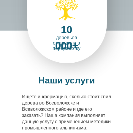
Знакомьтесь
Это наш вальщи
Денис
Владимирови
10
деревьев
000+
отправили в
переработку
Наши услуги
Ищете информацию, сколько стоит спил
дерева во Всеволожске и
Всеволожском районе и где его
заказать? Наша компания выполняет
данную услугу с применением методики
промышленного альпинизма: