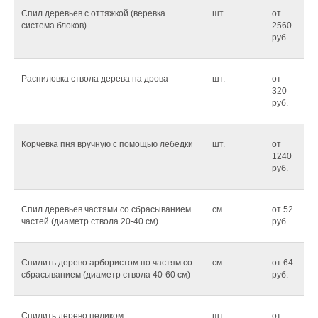
Спил деревьев с оттяжкой (веревка +
шт.
от
система блоков)
2560
руб.
Распиловка ствола дерева на дрова
шт.
от
320
руб.
Корчевка пня вручную с помощью лебедки
шт.
от
1240
руб.
Спил деревьев частями со сбрасыванием
см
от 52
частей (диаметр ствола 20-40 см)
руб.
Спилить дерево арбористом по частям со
см
от 64
сбрасыванием (диаметр ствола 40-60 см)
руб.
Спилить дерево целиком
шт.
от