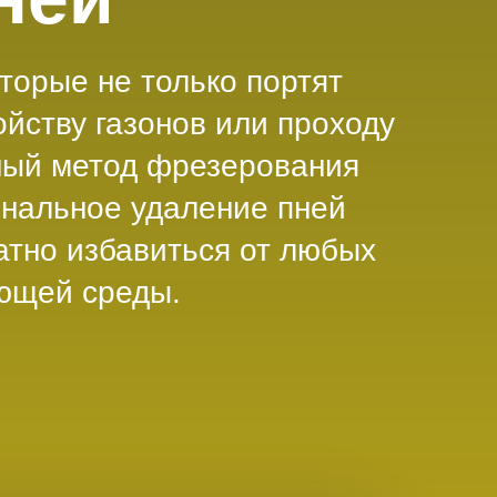
оторые не только портят
ойству газонов или проходу
ный метод фрезерования
нальное удаление пней
атно избавиться от любых
ющей среды.