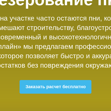
а участке часто остаются пни, к
мешают строительству, благоустр
 современный и высокотехнологич
ьплайн» мы предлагаем профессио
оторое позволяет быстро и аккур
остатков без повреждения окружа
Заказать расчет бесплатно