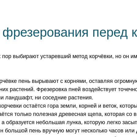
фрезерования перед 
 пор выбирают устаревший метод корчёвки, но он и
чёвке пень вырывают с корнями, оставляя огромную
них растений. Фрезеровка пней воздействует точечно
ни ландшафт, ни соседние растения.
корчевки остаётся гора земли, корней и веток, котор
аётся только полезная древесная щепа, которая со 
 а образуется небольшая лунка, которую легко засып
ин большой пень вручную могут несколько часов или