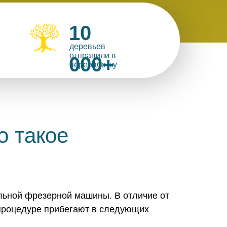
10
деревьев
отправили в
000+
переработку
о такое
льной фрезерной машины. В отличие от
й процедуре прибегают в следующих