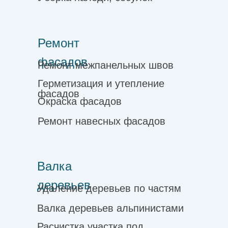
Ремонт
фасадов
Ремонт межпанельных швов
Герметизация и утепление
фасадов
Окраска фасадов
Ремонт навесных фасадов
Валка
деревьев
Удаление деревьев по частям
Валка деревьев альпинистами
Расчистка участка под