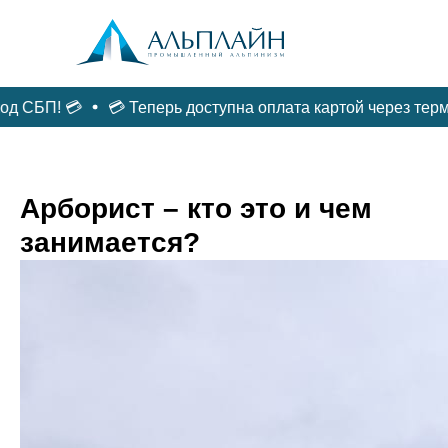
 СБП! 💳
💳 Теперь доступна оплата картой через терми
ФАСАДЫ /
ГЛАВНАЯ
ДЕРЕВЬЯ/ВАЛКА
РЕМОНТ
Арборист – кто это и чем
занимается?